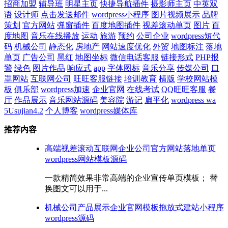
招商加盟
辅导班
明星主页
快捷导航插件
摄影师主页
中英双
语
设计师
点击发送邮件
wordpress小程序
图片视频展示
品牌
策划
官方网站
弹窗插件
百度地图插件
视差滚动单页
图片
百
度地图
音乐在线播放
运动
旅游
预约
公司企业
wordpress短代
码
机械公司
静态化
房地产
网站速度优化
外贸
地图标注
落地
单页
广告公司
黑红
地图坐标
微信电话客服
链接形式
PHP报
警
绿色
图片作品
响应式
app
字体图标
音乐分享
传媒公司
口
罩网站
互联网公司
旺旺客服链接
培训教育
横版
学校网站模
板
俱乐部
wordpress加速
企业官网
在线考试
QQ旺旺客服
餐
厅
作品展示
音乐网站源码
美容院
游记
扁平化
wordpress wa
5Usujian4.2
个人博客
wordpress媒体库
推荐内容
高端视差滚动互联网企业公司官方网站落地单页
wordpress网站模板源码
一款精简效果非常高端的企业宣传单页模板； 替
换图文可以用于...
机械公司产品展示企业官网模板拖放式建站小程序
wordpress源码