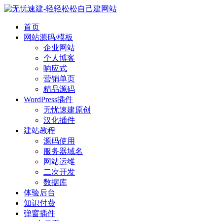
首页
网站源码/模板
企业网站
个人博客
响应式
营销单页
精品源码
WordPress插件
无忧速建原创
汉化插件
建站教程
源码使用
服务器域名
网站运维
二次开发
数据库
体验后台
知识付费
弹窗插件