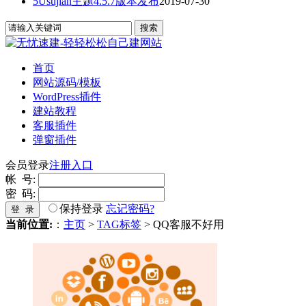
5Usujian主题4.5.7版本发布
2019-07-30
首页
网站源码/模板
WordPress插件
建站教程
客服插件
弹窗插件
会员登录
注册入口
帐 号:
密 码:
保持登录
忘记密码?
登 录
当前位置:
：
主页
>
TAG标签
> QQ客服不好用