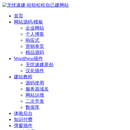
首页
网站源码/模板
企业网站
个人博客
响应式
营销单页
精品源码
WordPress插件
无忧速建原创
汉化插件
建站教程
源码使用
服务器域名
网站运维
二次开发
数据库
体验后台
知识付费
弹窗插件