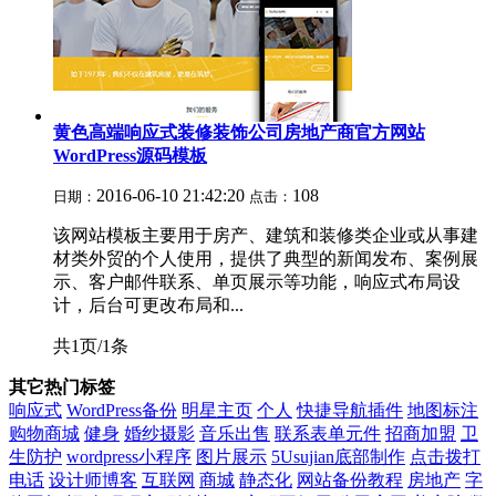
黄色高端响应式装修装饰公司房地产商官方网站
WordPress源码模板
2016-06-10 21:42:20
108
日期：
点击：
该网站模板主要用于房产、建筑和装修类企业或从事建
材类外贸的个人使用，提供了典型的新闻发布、案例展
示、客户邮件联系、单页展示等功能，响应式布局设
计，后台可更改布局和...
共1页/1条
其它热门标签
响应式
WordPress备份
明星主页
个人
快捷导航插件
地图标注
购物商城
健身
婚纱摄影
音乐出售
联系表单元件
招商加盟
卫
生防护
wordpress小程序
图片展示
5Usujian底部制作
点击拨打
电话
设计师博客
互联网
商城
静态化
网站备份教程
房地产
字