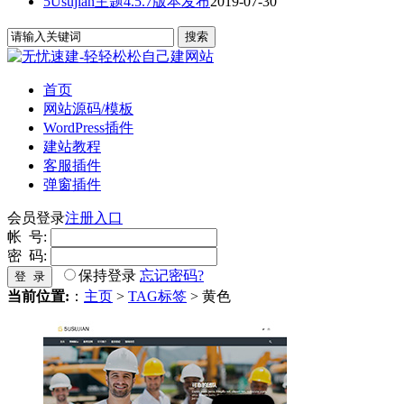
5Usujian主题4.5.7版本发布
2019-07-30
首页
网站源码/模板
WordPress插件
建站教程
客服插件
弹窗插件
会员登录
注册入口
帐 号:
密 码:
保持登录
忘记密码?
登 录
当前位置:
：
主页
>
TAG标签
> 黄色