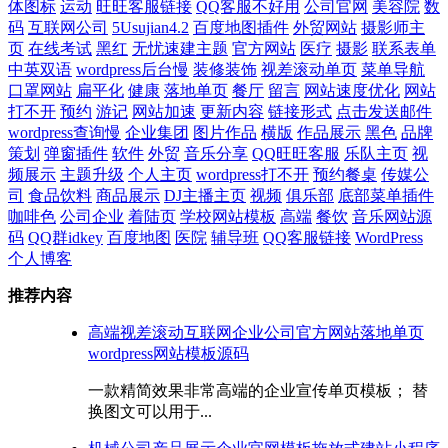
体图标
运动
旺旺客服链接
QQ客服不好用
公司官网
美容院
数
码
互联网公司
5Usujian4.2
百度地图插件
外贸网站
摄影师主
页
在线考试
黑红
无忧速建主题
官方网站
医疗
摄影
联系表单
中英双语
wordpress后台慢
装修装饰
视差滚动单页
菜单导航
口罩网站
扁平化
健康
落地单页
餐厅
留言
网站速度优化
网站
打不开
预约
游记
网站加速
更新内容
链接形式
点击发送邮件
wordpress查询慢
企业集团
图片作品
横版
作品展示
黑色
品牌
策划
弹窗插件
软件
外贸
音乐分享
QQ旺旺客服
乐队主页
视
频展示
主题升级
个人主页
wordpress打不开
预约餐桌
传媒公
司
食品饮料
商品展示
DJ主播主页
视频
俱乐部
底部菜单插件
咖啡色
公司企业
着陆页
学校网站模板
高端
餐饮
音乐网站源
码
QQ群idkey
百度地图
医院
辅导班
QQ客服链接
WordPress
个人博客
推荐内容
高端视差滚动互联网企业公司官方网站落地单页
wordpress网站模板源码
一款精简效果非常高端的企业宣传单页模板； 替
换图文可以用于...