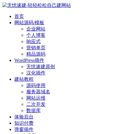
首页
网站源码/模板
企业网站
个人博客
响应式
营销单页
精品源码
WordPress插件
无忧速建原创
汉化插件
建站教程
源码使用
服务器域名
网站运维
二次开发
数据库
体验后台
知识付费
弹窗插件