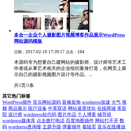
多合一企业个人摄影图片视频博客作品展示WordPress
网站源码模板
2017-02-10 17:39:17
184
日期：
点击：
本源码专为想要自己建网站的摄影师、设计师等艺术工
作者或从事艺术相关的企业组织量身打造，在网页上展
示自己的摄影视频图片设计等作品。...
共1页/1条
其它热门标签
WordPress插件
音乐网站源码
装修装饰
wordpress加速
大气
视
频
商品展示
医疗设备
中英双语
网站速度优化
在线商城
美容
院
设计师
wordpress短代码
图片作品
个人博客
辅导班
wordpress媒体库
点击拨打电话
百度地图插件
网站打不开
数
码
wordpress查询慢
主题升级
弹窗插件
着陆页
音乐在线播放