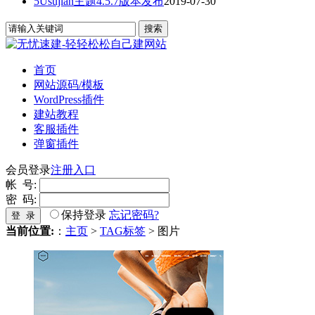
5Usujian主题4.5.7版本发布
2019-07-30
首页
网站源码/模板
WordPress插件
建站教程
客服插件
弹窗插件
会员登录
注册入口
帐 号:
密 码:
保持登录
忘记密码?
登 录
当前位置:
：
主页
>
TAG标签
> 图片