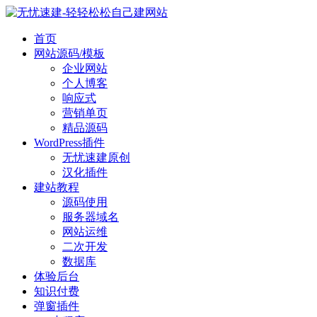
首页
网站源码/模板
企业网站
个人博客
响应式
营销单页
精品源码
WordPress插件
无忧速建原创
汉化插件
建站教程
源码使用
服务器域名
网站运维
二次开发
数据库
体验后台
知识付费
弹窗插件