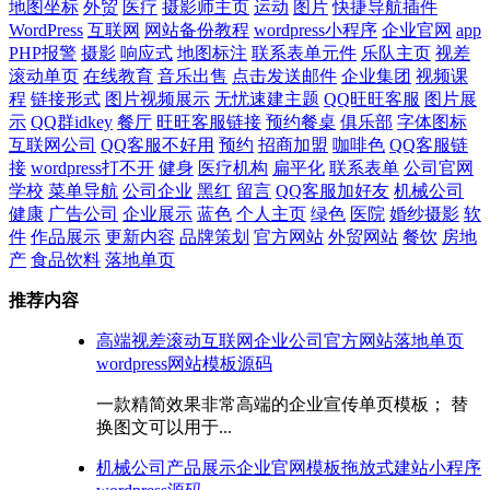
地图坐标
外贸
医疗
摄影师主页
运动
图片
快捷导航插件
WordPress
互联网
网站备份教程
wordpress小程序
企业官网
app
PHP报警
摄影
响应式
地图标注
联系表单元件
乐队主页
视差
滚动单页
在线教育
音乐出售
点击发送邮件
企业集团
视频课
程
链接形式
图片视频展示
无忧速建主题
QQ旺旺客服
图片展
示
QQ群idkey
餐厅
旺旺客服链接
预约餐桌
俱乐部
字体图标
互联网公司
QQ客服不好用
预约
招商加盟
咖啡色
QQ客服链
接
wordpress打不开
健身
医疗机构
扁平化
联系表单
公司官网
学校
菜单导航
公司企业
黑红
留言
QQ客服加好友
机械公司
健康
广告公司
企业展示
蓝色
个人主页
绿色
医院
婚纱摄影
软
件
作品展示
更新内容
品牌策划
官方网站
外贸网站
餐饮
房地
产
食品饮料
落地单页
推荐内容
高端视差滚动互联网企业公司官方网站落地单页
wordpress网站模板源码
一款精简效果非常高端的企业宣传单页模板； 替
换图文可以用于...
机械公司产品展示企业官网模板拖放式建站小程序