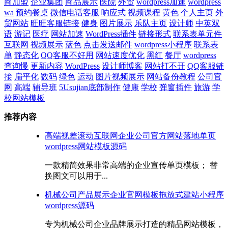
商加盟
企业集团
商品展示
医院
外贸
wordpress加速
wordpress
wa
预约餐桌
微信电话客服
响应式
视频课程
黄色
个人主页
外
贸网站
旺旺客服链接
健身
图片展示
乐队主页
设计师
中英双
语
游记
医疗
网站加速
WordPress插件
链接形式
联系表单元件
互联网
视频展示
蓝色
点击发送邮件
wordpress小程序
联系表
单
静态化
QQ客服不好用
网站速度优化
黑红
餐厅
wordpress
查询慢
更新内容
WordPress
设计师博客
网站打不开
QQ客服链
接
扁平化
数码
绿色
运动
图片视频展示
网站备份教程
公司官
网
高端
辅导班
5Usujian底部制作
健康
学校
弹窗插件
旅游
学
校网站模板
推荐内容
高端视差滚动互联网企业公司官方网站落地单页
wordpress网站模板源码
一款精简效果非常高端的企业宣传单页模板； 替
换图文可以用于...
机械公司产品展示企业官网模板拖放式建站小程序
wordpress源码
专为机械公司企业品牌展示打造的精品网站模板，