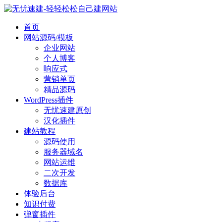
首页
网站源码/模板
企业网站
个人博客
响应式
营销单页
精品源码
WordPress插件
无忧速建原创
汉化插件
建站教程
源码使用
服务器域名
网站运维
二次开发
数据库
体验后台
知识付费
弹窗插件