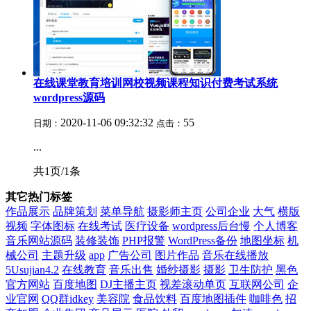
在线课堂教育培训网校视频课程知识付费考试系统
wordpress源码
2020-11-06 09:32:32
55
日期：
点击：
...
共1页/1条
其它热门标签
作品展示
品牌策划
菜单导航
摄影师主页
公司企业
大气
横版
视频
字体图标
在线考试
医疗设备
wordpress后台慢
个人博客
音乐网站源码
装修装饰
PHP报警
WordPress备份
地图坐标
机
械公司
主题升级
app
广告公司
图片作品
音乐在线播放
5Usujian4.2
在线教育
音乐出售
婚纱摄影
摄影
卫生防护
黑色
官方网站
百度地图
DJ主播主页
视差滚动单页
互联网公司
企
业官网
QQ群idkey
美容院
食品饮料
百度地图插件
咖啡色
招