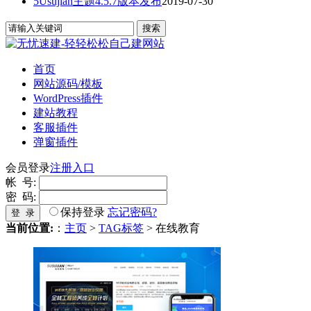
5Usujian主题4.5.7版本发布
2019-07-30
首页
网站源码/模板
WordPress插件
建站教程
客服插件
弹窗插件
会员登录
注册入口
帐 号:
密 码:
保持登录
忘记密码?
登 录
当前位置:
：
主页
>
TAG标签
> 在线教育