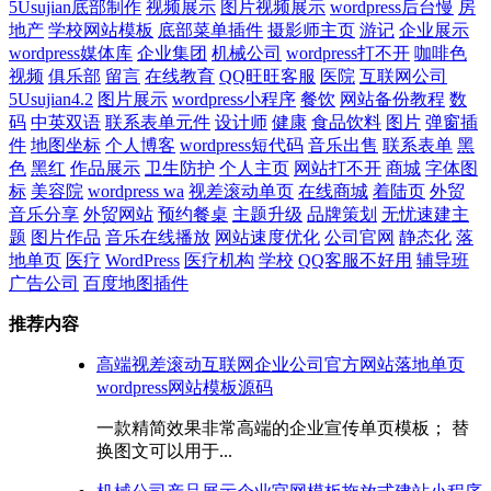
5Usujian底部制作
视频展示
图片视频展示
wordpress后台慢
房
地产
学校网站模板
底部菜单插件
摄影师主页
游记
企业展示
wordpress媒体库
企业集团
机械公司
wordpress打不开
咖啡色
视频
俱乐部
留言
在线教育
QQ旺旺客服
医院
互联网公司
5Usujian4.2
图片展示
wordpress小程序
餐饮
网站备份教程
数
码
中英双语
联系表单元件
设计师
健康
食品饮料
图片
弹窗插
件
地图坐标
个人博客
wordpress短代码
音乐出售
联系表单
黑
色
黑红
作品展示
卫生防护
个人主页
网站打不开
商城
字体图
标
美容院
wordpress wa
视差滚动单页
在线商城
着陆页
外贸
音乐分享
外贸网站
预约餐桌
主题升级
品牌策划
无忧速建主
题
图片作品
音乐在线播放
网站速度优化
公司官网
静态化
落
地单页
医疗
WordPress
医疗机构
学校
QQ客服不好用
辅导班
广告公司
百度地图插件
推荐内容
高端视差滚动互联网企业公司官方网站落地单页
wordpress网站模板源码
一款精简效果非常高端的企业宣传单页模板； 替
换图文可以用于...