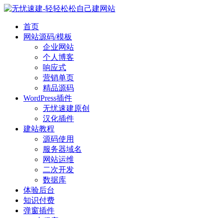
首页
网站源码/模板
企业网站
个人博客
响应式
营销单页
精品源码
WordPress插件
无忧速建原创
汉化插件
建站教程
源码使用
服务器域名
网站运维
二次开发
数据库
体验后台
知识付费
弹窗插件