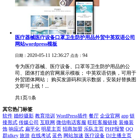
医疗器械医疗设备口罩卫生防护用品外贸中英双语公司
网站wordpress模板
2020-05-11 12:36:27
94
日期：
点击：
专为医疗器械、医疗设备、口罩等卫生防护用品的公
司、团体打造的官网展示模板； 中英双语切换，可用于
外贸团体网站； 购买发源码和演示数据，安装好替换图
文即可上线！...
共1页/1条
其它热门标签
软件
婚纱摄影
教育培训
WordPress插件
餐厅
企业官网
app
链
接形式
传媒公司
互联网
微信电话客服
旺旺客服链接
装修装
饰
响应式
扁平化
明星主页
招商加盟
乐队主页
PHP报警
QQ
群idkey
旅游
在线考试
蓝色
网站加速
医疗设备
DJ主播主页