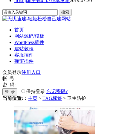
5Usujian主题4.5.7版本发布
2019-07-30
首页
网站源码/模板
WordPress插件
建站教程
客服插件
弹窗插件
会员登录
注册入口
帐 号:
密 码:
保持登录
忘记密码?
登 录
当前位置:
：
主页
>
TAG标签
> 卫生防护