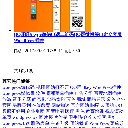
QQ旺旺Skype微信电话二维码QQ群微博等自定义客服
WordPress插件
2017-09-01 17:39:11
50
日期：
点击：
...
共1页/1条
其它热门标签
wordpress短代码
视频
网站打不开
QQ群idkey
WordPress插件
wordpress媒体库
软件
底部菜单插件
广告公司
百度地图插件
旅游
音乐分享
静态化
食品饮料
蓝色
商城
商品展示
绿色
企业
官网
品牌策划
在线教育
网站加速
官方网站
响应式
预约
QQ
客服不好用
企业集团
百度地图
医疗
黑色
教育培训
视差滚动
单页
wordpress wa
图片
图片作品
卫生防护
个人博客
黑红
wordpress加速
联系表单
主题升级
预约餐桌
WordPress
菜单导