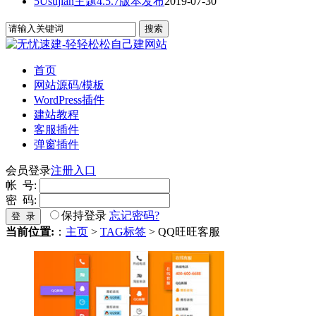
5Usujian主题4.5.7版本发布
2019-07-30
首页
网站源码/模板
WordPress插件
建站教程
客服插件
弹窗插件
会员登录
注册入口
帐 号:
密 码:
保持登录
忘记密码?
登 录
当前位置:
：
主页
>
TAG标签
> QQ旺旺客服