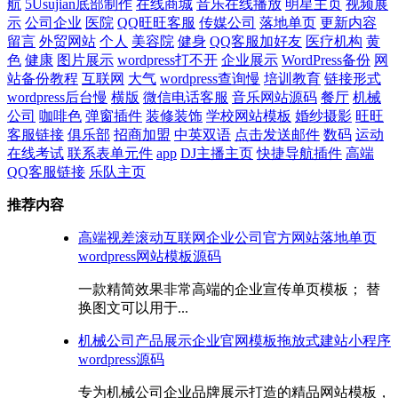
航
5Usujian底部制作
在线商城
音乐在线播放
明星主页
视频展
示
公司企业
医院
QQ旺旺客服
传媒公司
落地单页
更新内容
留言
外贸网站
个人
美容院
健身
QQ客服加好友
医疗机构
黄
色
健康
图片展示
wordpress打不开
企业展示
WordPress备份
网
站备份教程
互联网
大气
wordpress查询慢
培训教育
链接形式
wordpress后台慢
横版
微信电话客服
音乐网站源码
餐厅
机械
公司
咖啡色
弹窗插件
装修装饰
学校网站模板
婚纱摄影
旺旺
客服链接
俱乐部
招商加盟
中英双语
点击发送邮件
数码
运动
在线考试
联系表单元件
app
DJ主播主页
快捷导航插件
高端
QQ客服链接
乐队主页
推荐内容
高端视差滚动互联网企业公司官方网站落地单页
wordpress网站模板源码
一款精简效果非常高端的企业宣传单页模板； 替
换图文可以用于...
机械公司产品展示企业官网模板拖放式建站小程序
wordpress源码
专为机械公司企业品牌展示打造的精品网站模板，