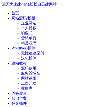
首页
网站源码/模板
企业网站
个人博客
响应式
营销单页
精品源码
WordPress插件
无忧速建原创
汉化插件
建站教程
源码使用
服务器域名
网站运维
二次开发
数据库
体验后台
知识付费
弹窗插件