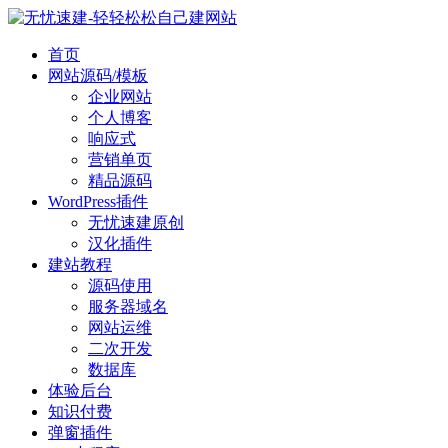
首页
网站源码/模板
企业网站
个人博客
响应式
营销单页
精品源码
WordPress插件
无忧速建原创
汉化插件
建站教程
源码使用
服务器域名
网站运维
二次开发
数据库
体验后台
知识付费
弹窗插件