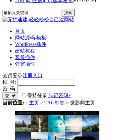
5Usujian主题4.5.7版本发布
2019-07-30
首页
网站源码/模板
WordPress插件
建站教程
客服插件
弹窗插件
会员登录
注册入口
帐 号:
密 码:
保持登录
忘记密码?
登 录
当前位置:
：
主页
>
TAG标签
> 摄影师主页