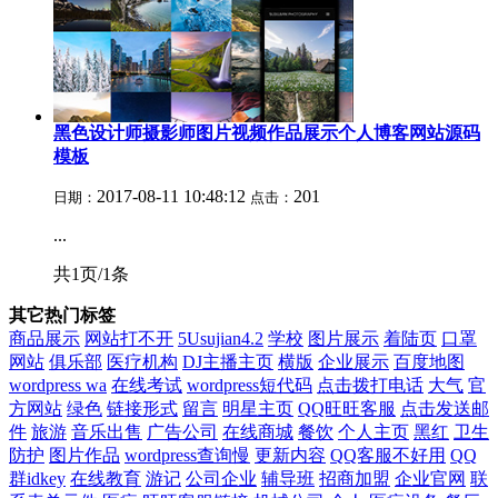
黑色设计师摄影师图片视频作品展示个人博客网站源码
模板
2017-08-11 10:48:12
201
日期：
点击：
...
共1页/1条
其它热门标签
商品展示
网站打不开
5Usujian4.2
学校
图片展示
着陆页
口罩
网站
俱乐部
医疗机构
DJ主播主页
横版
企业展示
百度地图
wordpress wa
在线考试
wordpress短代码
点击拨打电话
大气
官
方网站
绿色
链接形式
留言
明星主页
QQ旺旺客服
点击发送邮
件
旅游
音乐出售
广告公司
在线商城
餐饮
个人主页
黑红
卫生
防护
图片作品
wordpress查询慢
更新内容
QQ客服不好用
QQ
群idkey
在线教育
游记
公司企业
辅导班
招商加盟
企业官网
联