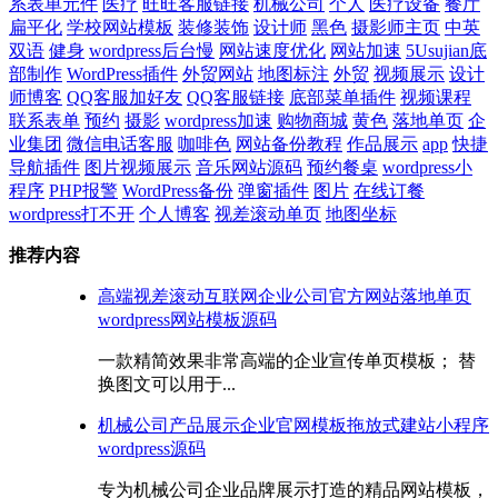
系表单元件
医疗
旺旺客服链接
机械公司
个人
医疗设备
餐厅
扁平化
学校网站模板
装修装饰
设计师
黑色
摄影师主页
中英
双语
健身
wordpress后台慢
网站速度优化
网站加速
5Usujian底
部制作
WordPress插件
外贸网站
地图标注
外贸
视频展示
设计
师博客
QQ客服加好友
QQ客服链接
底部菜单插件
视频课程
联系表单
预约
摄影
wordpress加速
购物商城
黄色
落地单页
企
业集团
微信电话客服
咖啡色
网站备份教程
作品展示
app
快捷
导航插件
图片视频展示
音乐网站源码
预约餐桌
wordpress小
程序
PHP报警
WordPress备份
弹窗插件
图片
在线订餐
wordpress打不开
个人博客
视差滚动单页
地图坐标
推荐内容
高端视差滚动互联网企业公司官方网站落地单页
wordpress网站模板源码
一款精简效果非常高端的企业宣传单页模板； 替
换图文可以用于...
机械公司产品展示企业官网模板拖放式建站小程序
wordpress源码
专为机械公司企业品牌展示打造的精品网站模板，