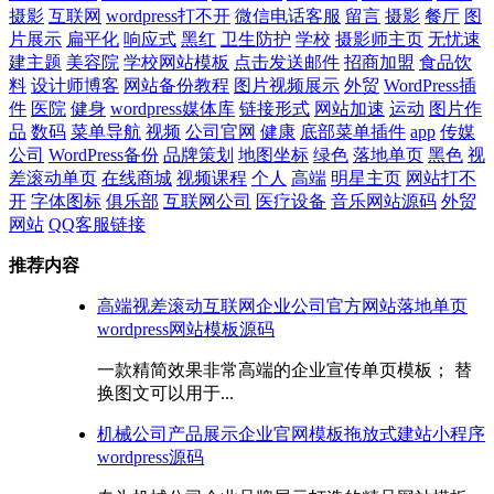
摄影
互联网
wordpress打不开
微信电话客服
留言
摄影
餐厅
图
片展示
扁平化
响应式
黑红
卫生防护
学校
摄影师主页
无忧速
建主题
美容院
学校网站模板
点击发送邮件
招商加盟
食品饮
料
设计师博客
网站备份教程
图片视频展示
外贸
WordPress插
件
医院
健身
wordpress媒体库
链接形式
网站加速
运动
图片作
品
数码
菜单导航
视频
公司官网
健康
底部菜单插件
app
传媒
公司
WordPress备份
品牌策划
地图坐标
绿色
落地单页
黑色
视
差滚动单页
在线商城
视频课程
个人
高端
明星主页
网站打不
开
字体图标
俱乐部
互联网公司
医疗设备
音乐网站源码
外贸
网站
QQ客服链接
推荐内容
高端视差滚动互联网企业公司官方网站落地单页
wordpress网站模板源码
一款精简效果非常高端的企业宣传单页模板； 替
换图文可以用于...
机械公司产品展示企业官网模板拖放式建站小程序
wordpress源码