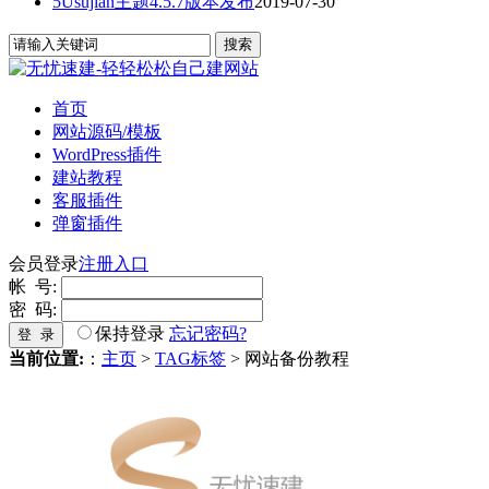
5Usujian主题4.5.7版本发布
2019-07-30
首页
网站源码/模板
WordPress插件
建站教程
客服插件
弹窗插件
会员登录
注册入口
帐 号:
密 码:
保持登录
忘记密码?
登 录
当前位置:
：
主页
>
TAG标签
> 网站备份教程