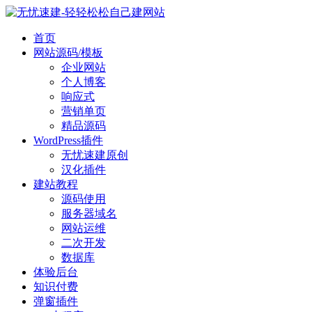
首页
网站源码/模板
企业网站
个人博客
响应式
营销单页
精品源码
WordPress插件
无忧速建原创
汉化插件
建站教程
源码使用
服务器域名
网站运维
二次开发
数据库
体验后台
知识付费
弹窗插件