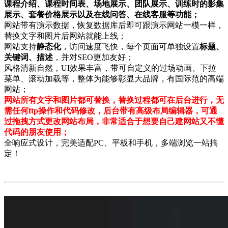
课程介绍、课程时间表、场地展示、团队展示、训练时的影集
展示、套餐价格展示以及在线问答、在线客服等功能；
网站带有演示数据，恢复数据库后即可跟演示网站一模一样，
替换文字和图片后网站就能上线；
网站支持
静态化
，访问速度飞快，每个页面可单独设置
标题、
关键词、描述
，并对SEO更加友好；
风格清新自然，UI效果丰富，带可自定义的过场动画、下拉
菜单、滚动加载等，整体为能够彰显大品牌，有国际范的高端
网站；
网站所有文字和图片都可替换，替换过程都可在后台进行，无
需任何
ftp操作和
代码修改，后台带有高级布局编辑器，可通
过拖拽方式更改网站布局，非常适合于想要自己建网站又不懂
代码的朋友使用；
全响应式设计，完美适配PC、平板和手机，多端浏览一站搞
定！