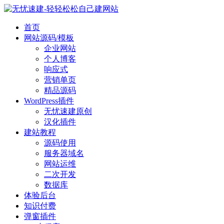
首页
网站源码/模板
企业网站
个人博客
响应式
营销单页
精品源码
WordPress插件
无忧速建原创
汉化插件
建站教程
源码使用
服务器域名
网站运维
二次开发
数据库
体验后台
知识付费
弹窗插件