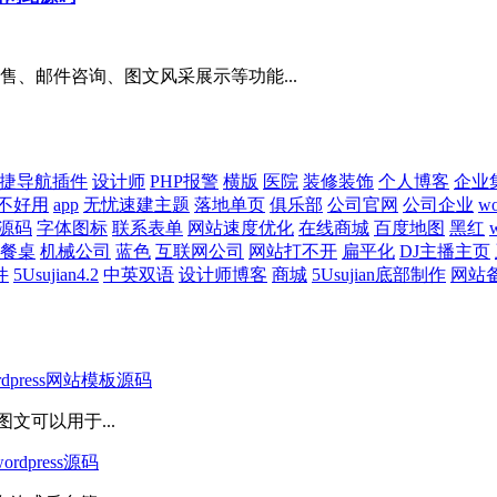
、邮件咨询、图文风采展示等功能...
捷导航插件
设计师
PHP报警
横版
医院
装修装饰
个人博客
企业
不好用
app
无忧速建主题
落地单页
俱乐部
公司官网
公司企业
w
源码
字体图标
联系表单
网站速度优化
在线商城
百度地图
黑红
餐桌
机械公司
蓝色
互联网公司
网站打不开
扁平化
DJ主播主页
件
5Usujian4.2
中英双语
设计师博客
商城
5Usujian底部制作
网站
ress网站模板源码
文可以用于...
press源码