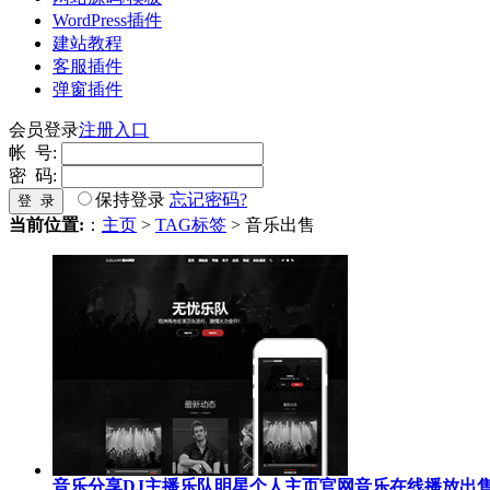
WordPress插件
建站教程
客服插件
弹窗插件
会员登录
注册入口
帐 号:
密 码:
保持登录
忘记密码?
登 录
当前位置:
：
主页
>
TAG标签
> 音乐出售
音乐分享DJ主播乐队明星个人主页官网音乐在线播放出