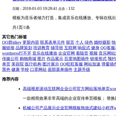
2018-01-03 19:28:41
132
日期：
点击：
模板为音乐者倾力打造，集成音乐在线播放、专辑在线出售
共1页/1条
其它热门标签
QQ群idkey
更新内容
联系表单元件
留言
个人
绿色
婚纱摄影
快
服链接
品牌策划
培训教育
辅导班
互联网
响应式
健身
QQ客服
wordpress打不开
音乐在线播放
企业官网
着陆页
视频
音乐网站
传媒公司
购物商城
图片
作品展示
百度地图插件
链接形式
预约
单页
美容院
医疗机构
图片展示
QQ旺旺客服
网站加速
弹窗插
黑色
健康
学校
口罩网站
底部菜单插件
主题升级
推荐内容
高端视差滚动互联网企业公司官方网站落地单页wordp
一款精简效果非常高端的企业宣传单页模板； 替换图
机械公司产品展示企业官网模板拖放式建站小程序word