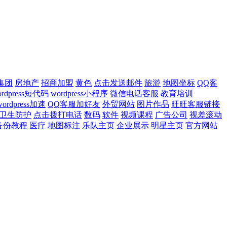
集团
房地产
招商加盟
黄色
点击发送邮件
旅游
地图坐标
QQ客
ordpress短代码
wordpress小程序
微信电话客服
教育培训
wordpress加速
QQ客服加好友
外贸网站
图片作品
旺旺客服链接
卫生防护
点击拨打电话
数码
软件
视频课程
广告公司
视差滚动
备份教程
医疗
地图标注
乐队主页
企业展示
明星主页
官方网站