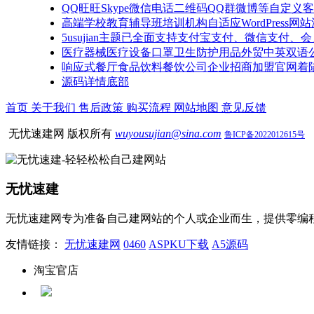
QQ旺旺Skype微信电话二维码QQ群微博等自定义客服W
高端学校教育辅导班培训机构自适应WordPress网
5usujian主题已全面支持支付宝支付、微信支付、
医疗器械医疗设备口罩卫生防护用品外贸中英双语公司网
响应式餐厅食品饮料餐饮公司企业招商加盟官网着
源码详情底部
首页
关于我们
售后政策
购买流程
网站地图
意见反馈
无忧速建网 版权所有
wuyousujian@sina.com
鲁ICP备2022012615号
无忧速建
无忧速建网专为准备自己建网站的个人或企业而生，提供零编
友情链接：
无忧速建网
0460
ASPKU下载
A5源码
淘宝官店