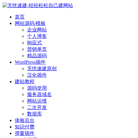
首页
网站源码/模板
企业网站
个人博客
响应式
营销单页
精品源码
WordPress插件
无忧速建原创
汉化插件
建站教程
源码使用
服务器域名
网站运维
二次开发
数据库
体验后台
知识付费
弹窗插件