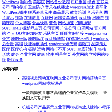
WordPress
咖啡色
美容院
网站备份教程
PHP报警
绿色
互联网
公司
预约餐桌
卫生防护
音乐在线播放
wordpress加速
扁平化
WordPress插件
联系表单元件
商品展示
教育培训
音乐分享
图
片展示
视频
在线教育
互联网
底部菜单插件
设计师
房地产
视
频课程
个人博客
食品饮料
蓝色
网站加速
招商加盟
5Usujian4.2
摄影师主页
公司官网
广告公司
口罩网站
官方网
站
个人
QQ客服加好友
乐队主页
旺旺客服链接
wordpress wa
外贸
地图坐标
地图标注
设计师博客
QQ客服不好用
wordpress
后台慢
高端
快捷导航插件
wordpress短代码
着陆页
品牌策划
医疗
医疗机构
摄影
运动
网站打不开
5Usujian底部制作
链接
形式
健身
企业官网
健康
软件
明星主页
外贸网站
学校网站模
板
医疗设备
推荐内容
高端视差滚动互联网企业公司官方网站落地单页
wordpress网站模板源码
一款精简效果非常高端的企业宣传单页模板； 替
换图文可以用于...
机械公司产品展示企业官网模板拖放式建站小程序