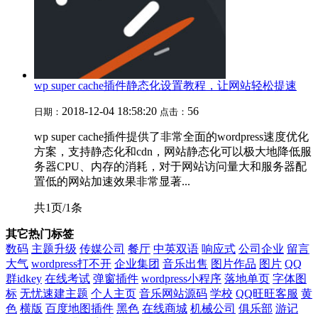
wp super cache插件静态化设置教程，让网站轻松提速
2018-12-04 18:58:20
56
日期：
点击：
wp super cache插件提供了非常全面的wordpress速度优化
方案，支持静态化和cdn，网站静态化可以极大地降低服
务器CPU、内存的消耗，对于网站访问量大和服务器配
置低的网站加速效果非常显著...
共1页/1条
其它热门标签
数码
主题升级
传媒公司
餐厅
中英双语
响应式
公司企业
留言
大气
wordpress打不开
企业集团
音乐出售
图片作品
图片
QQ
群idkey
在线考试
弹窗插件
wordpress小程序
落地单页
字体图
标
无忧速建主题
个人主页
音乐网站源码
学校
QQ旺旺客服
黄
色
横版
百度地图插件
黑色
在线商城
机械公司
俱乐部
游记