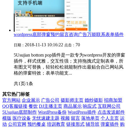
wordpress底部弹窗预约留言咨询广告万能联系表单插件
2018-11-13 10:16:22
70
日期：
点击：
5Usujian bottom pop插件是一款专为wordpress开发的弹窗
插件，样式优雅，交互性强；支持拖拽式定制表单，所
有图文可替换，轻轻松松就能制作出最贴合自己网站风
格的弹窗特效；表单功能支...
共1页/1条
其它热门标签
官方网站
企业展示
广告公司
摄影师主页
婚纱摄影
招商加盟
QQ客服链接
餐饮
DJ主播主页
商品展示
响应式
互联网公司
5Usujian底部制作
WordPress备份
WordPress插件
点击发送邮件
横版
医疗设备
无忧速建主题
视频
留言
落地单页
个人主页
运
动
公司官网
预约餐桌
培训教育
链接形式
辅导班
弹窗插件
购