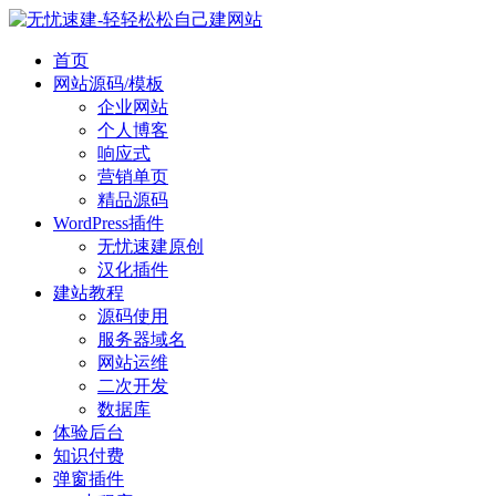
首页
网站源码/模板
企业网站
个人博客
响应式
营销单页
精品源码
WordPress插件
无忧速建原创
汉化插件
建站教程
源码使用
服务器域名
网站运维
二次开发
数据库
体验后台
知识付费
弹窗插件