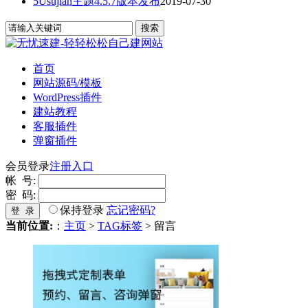
5Usujian主题4.5.7版本发布
2019-07-30
首页
网站源码/模板
WordPress插件
建站教程
客服插件
弹窗插件
会员登录
注册入口
帐 号:
密 码:
保持登录
忘记密码?
登 录
当前位置:
：
主页
>
TAG标签
> 留言