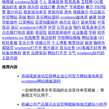
物商城
wordpress加速
个人
装修装饰
联系表单
互联网
QQ客
服加好友
健身
俱乐部
在线订餐
房地产
字体图标
餐厅
PHP报
警
图片作品
视差滚动单页
更新内容
黑色
视频展示
作品展示
外贸网站
高端
数码
音乐网站源码
wordpress媒体库
健康
快捷
导航插件
口罩网站
百度地图插件
静态化
医疗
菜单导航
中英
双语
游记
wordpress小程序
外贸
公司企业
预约
联系表单元件
点击拨打电话
摄影
美容院
底部菜单插件
企业集团
学校
软件
wordpress wa
在线教育
食品饮料
学校网站模板
网站加速
QQ
旺旺客服
音乐分享
传媒公司
个人博客
教育培训
旅游
咖啡色
着陆页
wordpress打不开
图片展示
音乐出售
QQ客服不好用
网
站备份教程
黄色
品牌策划
网站打不开
大气
wordpress短代码
主题升级
推荐内容
高端视差滚动互联网企业公司官方网站落地单页
wordpress网站模板源码
一款精简效果非常高端的企业宣传单页模板； 替
换图文可以用于...
机械公司产品展示企业官网模板拖放式建站小程序