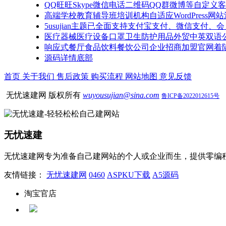
QQ旺旺Skype微信电话二维码QQ群微博等自定义客服W
高端学校教育辅导班培训机构自适应WordPress网
5usujian主题已全面支持支付宝支付、微信支付、
医疗器械医疗设备口罩卫生防护用品外贸中英双语公司网
响应式餐厅食品饮料餐饮公司企业招商加盟官网着
源码详情底部
首页
关于我们
售后政策
购买流程
网站地图
意见反馈
无忧速建网 版权所有
wuyousujian@sina.com
鲁ICP备2022012615号
无忧速建
无忧速建网专为准备自己建网站的个人或企业而生，提供零编
友情链接：
无忧速建网
0460
ASPKU下载
A5源码
淘宝官店