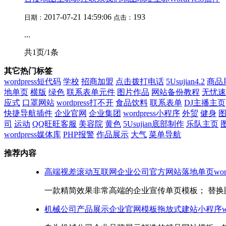
2017-07-21 14:59:06
193
日期：
点击：
...
共1页/1条
其它热门标签
wordpress短代码
学校
招商加盟
点击拨打电话
5Usujian4.2
商品
地单页
横版
绿色
联系表单元件
图片作品
网站备份教程
无忧速
应式
口罩网站
wordpress打不开
食品饮料
联系表单
DJ主播主页
快捷导航插件
企业官网
企业集团
wordpress小程序
外贸
健身
司
运动
QQ旺旺客服
美容院
黄色
5Usujian底部制作
乐队主页
wordpress媒体库
PHP报警
作品展示
大气
菜单导航
推荐内容
高端视差滚动互联网企业公司官方网站落地单页wordp
一款精简效果非常高端的企业宣传单页模板； 替换图
机械公司产品展示企业官网模板拖放式建站小程序word