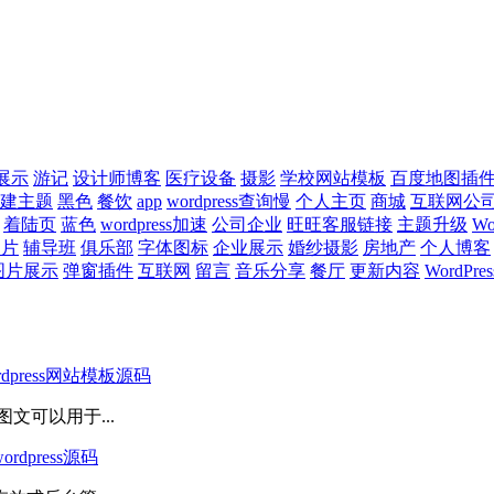
展示
游记
设计师博客
医疗设备
摄影
学校网站模板
百度地图插
建主题
黑色
餐饮
app
wordpress查询慢
个人主页
商城
互联网公
着陆页
蓝色
wordpress加速
公司企业
旺旺客服链接
主题升级
Wo
图片
辅导班
俱乐部
字体图标
企业展示
婚纱摄影
房地产
个人博客
图片展示
弹窗插件
互联网
留言
音乐分享
餐厅
更新内容
WordPr
ress网站模板源码
文可以用于...
press源码