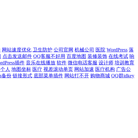
件
网站速度优化
卫生防护
公司官网
机械公司
医院
WordPress
落
司
点击发送邮件
QQ客服不好用
百度地图
装修装饰
在线考试
响
rdPress插件
音乐在线播放
软件
微信电话客服
设计师
培训教育
个人
地图坐标
医疗
视差滚动单页
网站加速
医疗机构
广告公
ess备份
链接形式
底部菜单插件
网站打不开
购物商城
QQ群idkey