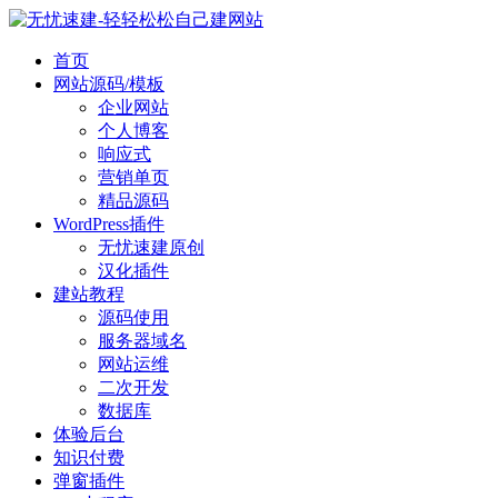
首页
网站源码/模板
企业网站
个人博客
响应式
营销单页
精品源码
WordPress插件
无忧速建原创
汉化插件
建站教程
源码使用
服务器域名
网站运维
二次开发
数据库
体验后台
知识付费
弹窗插件