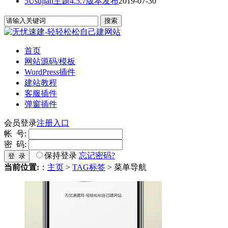
5Usujian主题4.5.7版本发布
2019-07-30
首页
网站源码/模板
WordPress插件
建站教程
客服插件
弹窗插件
会员登录
注册入口
帐 号:
密 码:
保持登录
忘记密码?
登 录
当前位置:
：
主页
>
TAG标签
> 菜单导航