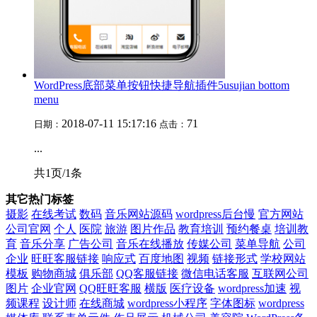
WordPress底部菜单按钮快捷导航插件5usujian bottom
menu
2018-07-11 15:17:16
71
日期：
点击：
...
共1页/1条
其它热门标签
摄影
在线考试
数码
音乐网站源码
wordpress后台慢
官方网站
公司官网
个人
医院
旅游
图片作品
教育培训
预约餐桌
培训教
育
音乐分享
广告公司
音乐在线播放
传媒公司
菜单导航
公司
企业
旺旺客服链接
响应式
百度地图
视频
链接形式
学校网站
模板
购物商城
俱乐部
QQ客服链接
微信电话客服
互联网公司
图片
企业官网
QQ旺旺客服
横版
医疗设备
wordpress加速
视
频课程
设计师
在线商城
wordpress小程序
字体图标
wordpress