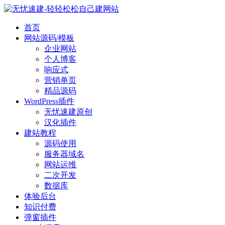
首页
网站源码/模板
企业网站
个人博客
响应式
营销单页
精品源码
WordPress插件
无忧速建原创
汉化插件
建站教程
源码使用
服务器域名
网站运维
二次开发
数据库
体验后台
知识付费
弹窗插件