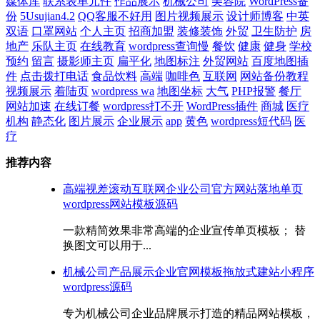
媒体库
联系表单元件
作品展示
机械公司
美容院
WordPress备
份
5Usujian4.2
QQ客服不好用
图片视频展示
设计师博客
中英
双语
口罩网站
个人主页
招商加盟
装修装饰
外贸
卫生防护
房
地产
乐队主页
在线教育
wordpress查询慢
餐饮
健康
健身
学校
预约
留言
摄影师主页
扁平化
地图标注
外贸网站
百度地图插
件
点击拨打电话
食品饮料
高端
咖啡色
互联网
网站备份教程
视频展示
着陆页
wordpress wa
地图坐标
大气
PHP报警
餐厅
网站加速
在线订餐
wordpress打不开
WordPress插件
商城
医疗
机构
静态化
图片展示
企业展示
app
黄色
wordpress短代码
医
疗
推荐内容
高端视差滚动互联网企业公司官方网站落地单页
wordpress网站模板源码
一款精简效果非常高端的企业宣传单页模板； 替
换图文可以用于...
机械公司产品展示企业官网模板拖放式建站小程序
wordpress源码
专为机械公司企业品牌展示打造的精品网站模板，