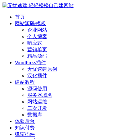
首页
网站源码/模板
企业网站
个人博客
响应式
营销单页
精品源码
WordPress插件
无忧速建原创
汉化插件
建站教程
源码使用
服务器域名
网站运维
二次开发
数据库
体验后台
知识付费
弹窗插件