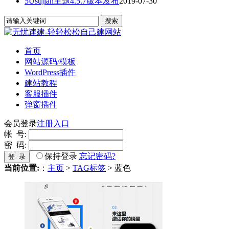
5Usujian主题4.5.7版本发布
2019-07-30
首页
网站源码/模板
WordPress插件
建站教程
客服插件
弹窗插件
会员登录
注册入口
帐 号:
密 码:
保持登录
忘记密码?
登 录
当前位置:
：
主页
>
TAG标签
> 蓝色