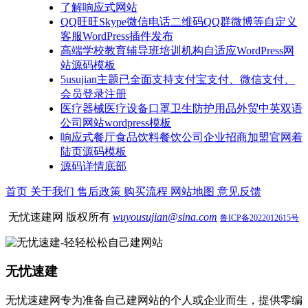
了解响应式网站
QQ旺旺Skype微信电话二维码QQ群微博等自定义
客服WordPress插件发布
高端学校教育辅导班培训机构自适应WordPress网
站源码模板
5usujian主题已全面支持支付宝支付、微信支付、
会员登录注册
医疗器械医疗设备口罩卫生防护用品外贸中英双语
公司网站wordpress模板
响应式餐厅食品饮料餐饮公司企业招商加盟官网着
陆页源码模板
源码详情底部
首页
关于我们
售后政策
购买流程
网站地图
意见反馈
无忧速建网 版权所有
wuyousujian@sina.com
鲁ICP备2022012615号
无忧速建
无忧速建网专为准备自己建网站的个人或企业而生，提供零编