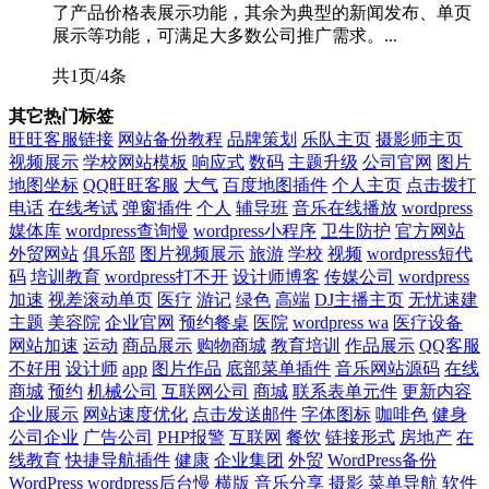
了产品价格表展示功能，其余为典型的新闻发布、单页
展示等功能，可满足大多数公司推广需求。...
共1页/4条
其它热门标签
旺旺客服链接
网站备份教程
品牌策划
乐队主页
摄影师主页
视频展示
学校网站模板
响应式
数码
主题升级
公司官网
图片
地图坐标
QQ旺旺客服
大气
百度地图插件
个人主页
点击拨打
电话
在线考试
弹窗插件
个人
辅导班
音乐在线播放
wordpress
媒体库
wordpress查询慢
wordpress小程序
卫生防护
官方网站
外贸网站
俱乐部
图片视频展示
旅游
学校
视频
wordpress短代
码
培训教育
wordpress打不开
设计师博客
传媒公司
wordpress
加速
视差滚动单页
医疗
游记
绿色
高端
DJ主播主页
无忧速建
主题
美容院
企业官网
预约餐桌
医院
wordpress wa
医疗设备
网站加速
运动
商品展示
购物商城
教育培训
作品展示
QQ客服
不好用
设计师
app
图片作品
底部菜单插件
音乐网站源码
在线
商城
预约
机械公司
互联网公司
商城
联系表单元件
更新内容
企业展示
网站速度优化
点击发送邮件
字体图标
咖啡色
健身
公司企业
广告公司
PHP报警
互联网
餐饮
链接形式
房地产
在
线教育
快捷导航插件
健康
企业集团
外贸
WordPress备份
WordPress
wordpress后台慢
横版
音乐分享
摄影
菜单导航
软件