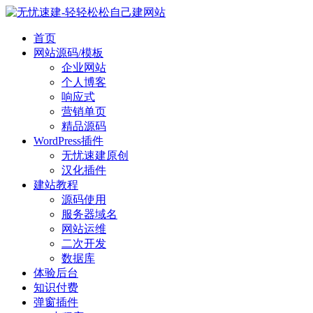
首页
网站源码/模板
企业网站
个人博客
响应式
营销单页
精品源码
WordPress插件
无忧速建原创
汉化插件
建站教程
源码使用
服务器域名
网站运维
二次开发
数据库
体验后台
知识付费
弹窗插件