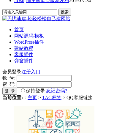
5Usujian主题4.5.7版本发布
2019-07-30
首页
网站源码/模板
WordPress插件
建站教程
客服插件
弹窗插件
会员登录
注册入口
帐 号:
密 码:
保持登录
忘记密码?
登 录
当前位置:
：
主页
>
TAG标签
> QQ客服链接