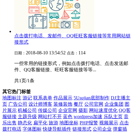
点击拨打电话、发邮件、QQ旺旺客服链接等常用网站链
接形式
2018-08-10 13:54:52
114
日期：
点击：
一些常用的链接形式，例如点击拨打电话、点击发送邮
件、QQ客服链接、旺旺客服链接等等...
共1页/1条
其它热门标签
地图标注
游记
联系表单
作品展示
5Usujian底部制作
DJ主播主
页
广告公司
设计师博客
装修装饰
餐厅
公司官网
企业集团
图
片展示
机械公司
传媒公司
企业官网
摄影
网站速度优化
QQ客
服链接
主题升级
网站打不开
蓝色
wordpress加速
乐队主页
音
乐出售
静态化
扁平化
旅游
地图坐标
PHP报警
视频展示
点击
拨打电话
字体图标
快捷导航插件
链接形式
公司企业
弹窗插