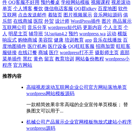
件
QQ客服不好用
预约餐桌
学校网站模板
视频课程
视差滚动
单页
个人博客
餐饮
微信电话客服
QQ群idkey
百度地图
软件
互联网
点击发送邮件
着陆页
图片视频展示
音乐网站源码
俱
乐部
在线商城
医院
外贸
设计师
WordPress插件
图片
商品展示
互联网公司
音乐分享
wordpress短代码
更新内容
个人主页
个
人
明星主页
辅导班
5Usujian4.2
预约
wordpress wa
运动
横版
响应式
购物商城
美容院
健康
培训教育
app
音乐在线播放
百
度地图插件
医疗机构
医疗设备
QQ旺旺客服
招商加盟
旺旺客
服链接
在线订餐
商城
医疗
wordpress打不开
摄影师主页
底部
菜单插件
黑红
黄色
留言
教育培训
网站备份教程
wordpress小
程序
官方网站
推荐内容
高端视差滚动互联网企业公司官方网站落地单页
wordpress网站模板源码
一款精简效果非常高端的企业宣传单页模板； 替
换图文可以用于...
机械公司产品展示企业官网模板拖放式建站小程序
wordpress源码