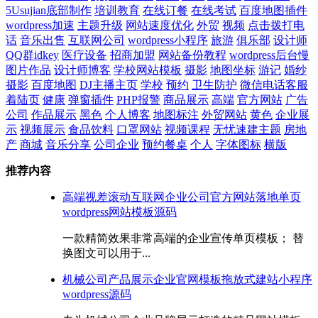
5Usujian底部制作
培训教育
在线订餐
在线考试
百度地图插件
wordpress加速
主题升级
网站速度优化
外贸
视频
点击拨打电
话
音乐出售
互联网公司
wordpress小程序
旅游
俱乐部
设计师
QQ群idkey
医疗设备
招商加盟
网站备份教程
wordpress后台慢
图片作品
设计师博客
学校网站模板
摄影
地图坐标
游记
婚纱
摄影
百度地图
DJ主播主页
学校
预约
卫生防护
微信电话客服
着陆页
健康
弹窗插件
PHP报警
商品展示
高端
官方网站
广告
公司
作品展示
黑色
个人博客
地图标注
外贸网站
黄色
企业展
示
视频展示
食品饮料
口罩网站
视频课程
无忧速建主题
房地
产
商城
音乐分享
公司企业
预约餐桌
个人
字体图标
横版
推荐内容
高端视差滚动互联网企业公司官方网站落地单页
wordpress网站模板源码
一款精简效果非常高端的企业宣传单页模板； 替
换图文可以用于...
机械公司产品展示企业官网模板拖放式建站小程序
wordpress源码