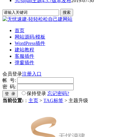
5Usujian主题4.5.7版本发布
2019-07-30
首页
网站源码/模板
WordPress插件
建站教程
客服插件
弹窗插件
会员登录
注册入口
帐 号:
密 码:
保持登录
忘记密码?
登 录
当前位置:
：
主页
>
TAG标签
> 主题升级