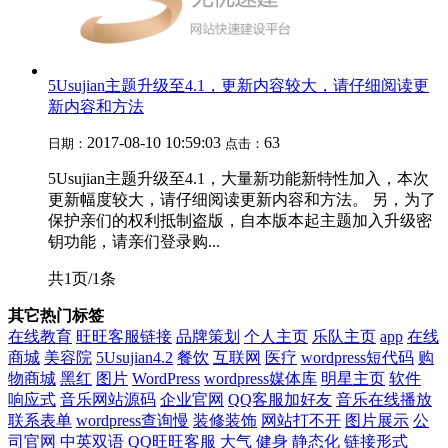
5Usujian主题升级至4.1，更新内容较大，请仔细阅读更
新内容和方法
2017-08-10 10:59:03
63
日期：
点击：
5Usujian主题升级至4.1，大量新功能新特性加入，本次
更新幅度较大，请仔细阅读更新内容和方法。 另，为了
保护亲们的权利抵制盗版，自本版本起主题加入升级密
钥功能，请亲们登录购...
共1页/1条
其它热门标签
在线教育
旺旺客服链接
品牌策划
个人主页
乐队主页
app
在线
商城
美容院
5Usujian4.2
餐饮
互联网
医疗
wordpress短代码
购
物商城
黑红
图片
WordPress
wordpress媒体库
明星主页
软件
响应式
音乐网站源码
企业官网
QQ客服加好友
音乐在线播放
联系表单
wordpress查询慢
装修装饰
网站打不开
图片展示
公
司官网
中英双语
QQ旺旺客服
大气
健身
静态化
链接形式