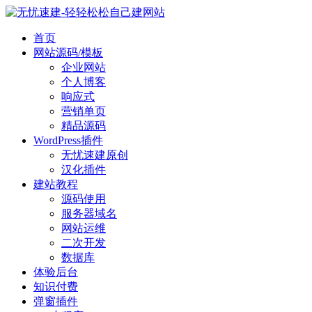
首页
网站源码/模板
企业网站
个人博客
响应式
营销单页
精品源码
WordPress插件
无忧速建原创
汉化插件
建站教程
源码使用
服务器域名
网站运维
二次开发
数据库
体验后台
知识付费
弹窗插件