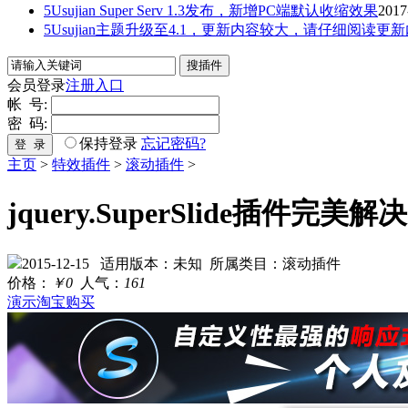
5Usujian Super Serv 1.3发布，新增PC端默认收缩效果
2017
5Usujian主题升级至4.1，更新内容较大，请仔细阅读更
会员登录
注册入口
帐 号:
密 码:
保持登录
忘记密码?
登 录
主页
>
特效插件
>
滚动插件
>
jquery.SuperSlide插
2015-12-15
适用版本：未知
所属类目：滚动插件
价格：
￥0
人气：
161
演示
淘宝购买