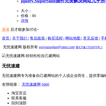
jquery.SuperSlide插件完美解决网站
大小：
价格：
¥0
详情
登录
后才能参加讨论~
首页
|
关于我们
|
售后政策
|
购买流程
|
网站地图
|
意见反馈
|
手
无忧速建网 版权所有
wuyousujian@sina.com
鲁ICP备17020970号-2
无忧速建
无忧速建网专为准备自己建网站的个人或企业而生，提供零编
友情链接：
无忧速建网
0460
淘宝官店
联系客服
回到顶部