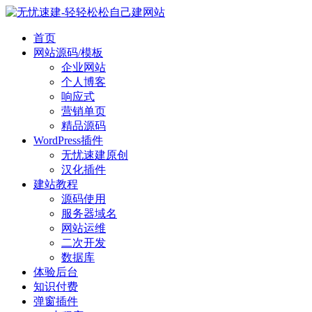
首页
网站源码/模板
企业网站
个人博客
响应式
营销单页
精品源码
WordPress插件
无忧速建原创
汉化插件
建站教程
源码使用
服务器域名
网站运维
二次开发
数据库
体验后台
知识付费
弹窗插件