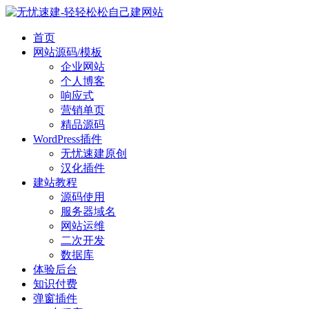
首页
网站源码/模板
企业网站
个人博客
响应式
营销单页
精品源码
WordPress插件
无忧速建原创
汉化插件
建站教程
源码使用
服务器域名
网站运维
二次开发
数据库
体验后台
知识付费
弹窗插件