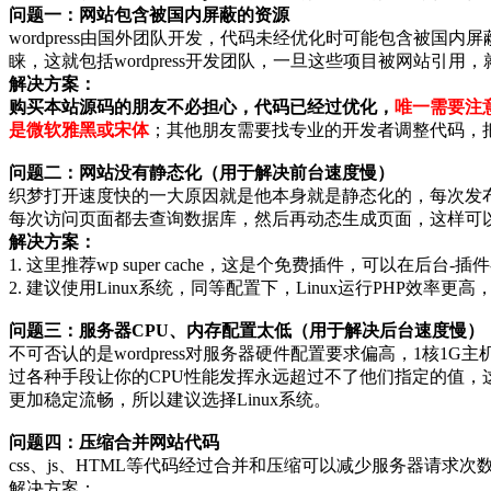
问题一：网站包含被国内屏蔽的资源
wordpress由国外团队开发，代码未经优化时可能包含被
睐，这就包括wordpress开发团队，一旦这些项目被网站引用
解决方案：
购买本站源码的朋友不必担心，代码已经过优化，
唯一需要注意
是微软雅黑或宋体
；其他朋友需要找专业的开发者调整代码，把wo
问题二：网站没有静态化（用于解决前台速度慢）
织梦打开速度快的一大原因就是他本身就是静态化的，每次发
每次访问页面都去查询数据库，然后再动态生成页面，这样可以极
解决方案：
1. 这里推荐wp super cache，这是个免费插件，可以在后
2. 建议使用Linux系统，同等配置下，Linux运行PHP效率更
问题三：服务器CPU、内存配置太低
（用于解决后台速度慢）
不可否认的是wordpress对服务器硬件配置要求偏高，1核
过各种手段让你的CPU性能发挥永远超过不了他们指定的值
更加稳定流畅，所以建议选择Linux系统。
问题四：压缩合并网站代码
css、js、HTML等代码经过合并和压缩可以减少服务器请
解决方案：