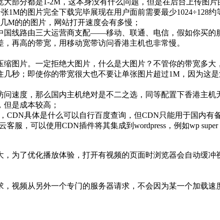
大部分都是1-2M，这本身没有什么问题，但是在后台上传图
一张1M的图片完全下载完毕展现在用户面前需要最少1024÷12
至几M的的图片，网站打开速度会有多慢；
中国线路由三大运营商支配——移动、联通、电信，假如你买的
差，再高的带宽，用移动宽带访问香港主机也非常慢。
缩图片。一定拒绝大图片，什么是大图片？不管你的带宽多大，超过
卡住几秒；即使你的带宽很大也不要让单张图片超过1M，因为这
意访问速度，那么国内主机绝对是不二之选，同等配置下香港主机
，但是成本较高；
明显，CDN具体是什么可以自行百度查询，但CDN只能用于国内有
，可以使用CDN插件将其集成到wordpress，例如wp super c
大，为了优化播放体验，打开有视频的页面时浏览器会自动缓冲
求，视频从另外一个专门的服务器请求，不会因为某一个加载速度