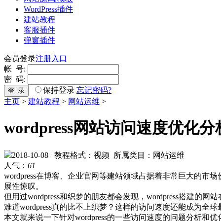
WordPress插件
建站教程
客服插件
弹窗插件
会员登录
注册入口
帐 号:
密 码:
保持登录
忘记密码?
登 录
主页
>
建站教程
>
网站运维
>
wordpress网站访问速度优化
2018-10-08
教程格式：视频
所属类目：网站运维
人气：
61
wordpress在博客、企业官网等建站领域占据着非常巨大
展性惊叹。
但用过wordpress和织梦的朋友都会发现，wordpres
难道wordpress真的比不上织梦？这样的访问速度还能成为全
本文就来说一下针对wordpress的一些访问速度的问题分析和