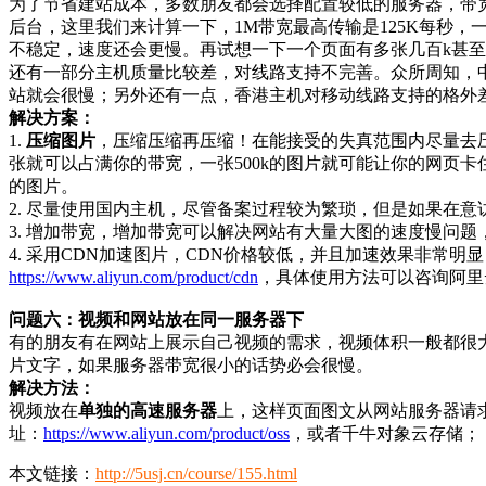
为了节省建站成本，多数朋友都会选择配置较低的服务器，带宽
后台，这里我们来计算一下，1M带宽最高传输是125K每秒，
不稳定，速度还会更慢。再试想一下一个页面有多张几百k甚
还有一部分主机质量比较差，对线路支持不完善。众所周知，
站就会很慢；另外还有一点，香港主机对移动线路支持的格外
解决方案：
1.
压缩图片
，压缩压缩再压缩！在能接受的失真范围内尽量去压
张就可以占满你的带宽，一张500k的图片就可能让你的网页
的图片。
2. 尽量使用国内主机，尽管备案过程较为繁琐，但是如果在
3. 增加带宽，增加带宽可以解决网站有大量大图的速度慢问题
4. 采用CDN加速图片，CDN价格较低，并且加速效果非常
https://www.aliyun.com/product/cdn
，具体使用方法可以咨询阿里云客服
问题六：视频和网站放在同一服务器下
有的朋友有在网站上展示自己视频的需求，视频体积一般都很
片文字，如果服务器带宽很小的话势必会很慢。
解决方法：
视频放在
单独的高速服务器
上，这样页面图文从网站服务器请
址：
https://www.aliyun.com/product/oss
，或者千牛对象云存储；
本文链接：
http://5usj.cn/course/155.html