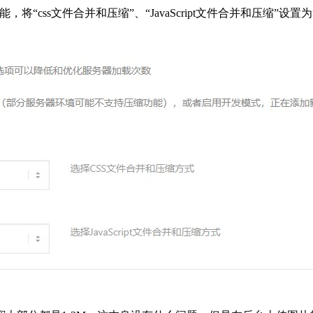
n-性能，将“css文件合并和压缩”、“JavaScript文件合并和