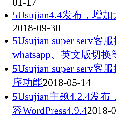
01-17
5Usujian4.4发
2018-09-30
5Usujian super se
whatsapp、英文版切换
5Usujian super s
序功能
2018-05-14
5Usujian主题4.2
容WordPress4.9.4
2018-0